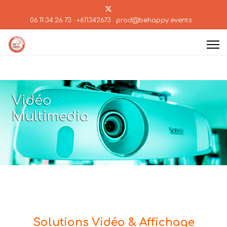
06.11.34.26.73
+611342673
prod@behappy.events
Solutions Vidéo & Affichage